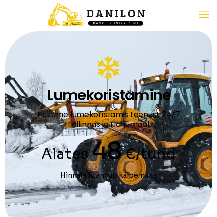
Lumekoristamine
Pakume lumekoristamis teenust 24/7
Tallinnas ja Harjumaal.
48
Alates
€/tund
Hinnale lisandub käibemaks